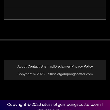
About
|
Contact
|
Sitemap
|
Disclaimer
|
Privacy Policy
Copyright © 2025 | situsslotgampangscatter.com
Copyright © 2026 situsslotgampangscatter.com |