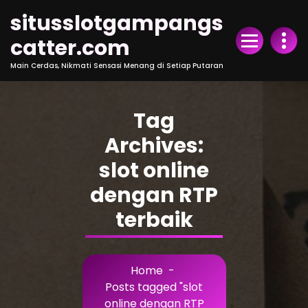
Skip
situsslotgampangs
to
Content
catter.com
Main Cerdas, Nikmati Sensasi Menang di Setiap Putaran
Tag
Archives:
slot online
dengan RTP
terbaik
Home
-
Posts tagged "slot
online dengan RTP