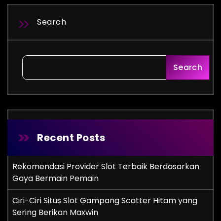
Search
Search
Recent Posts
Rekomendasi Provider Slot Terbaik Berdasarkan
Gaya Bermain Pemain
Ciri-Ciri Situs Slot Gampang Scatter Hitam yang
Sering Berikan Maxwin