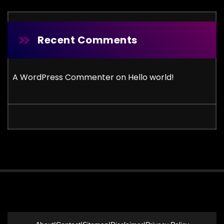
Recent Comments
A WordPress Commenter
on
Hello world!