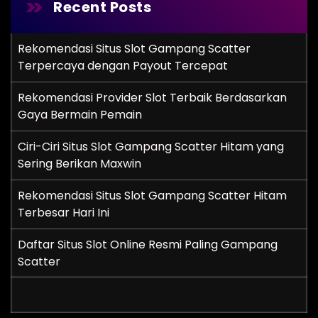
Recent Posts
Rekomendasi Situs Slot Gampang Scatter
Terpercaya dengan Payout Tercepat
Rekomendasi Provider Slot Terbaik Berdasarkan
Gaya Bermain Pemain
Ciri-Ciri Situs Slot Gampang Scatter Hitam yang
Sering Berikan Maxwin
Rekomendasi Situs Slot Gampang Scatter Hitam
Terbesar Hari Ini
Daftar Situs Slot Online Resmi Paling Gampang
Scatter