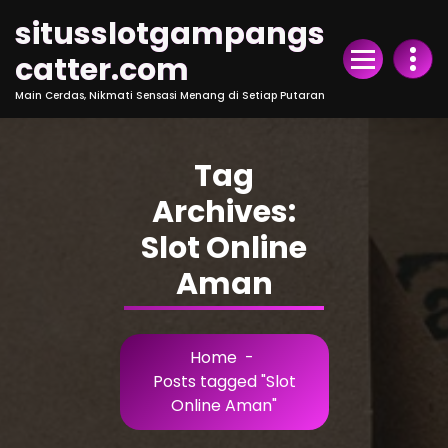
Skip
situsslotgampangs
to
Content
catter.com
Main Cerdas, Nikmati Sensasi Menang di Setiap Putaran
Tag
Archives:
Slot Online
Aman
Home
-
Posts tagged "Slot
Online Aman"