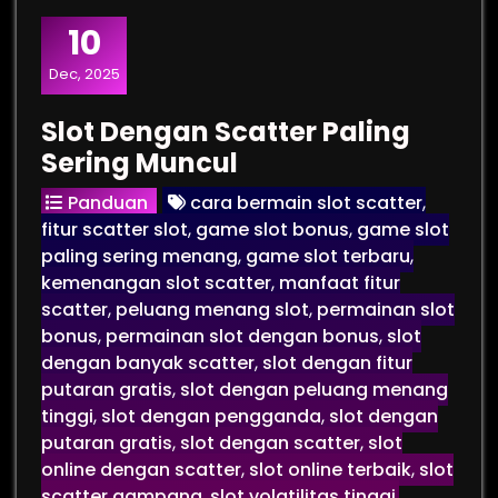
10
Dec, 2025
Slot Dengan Scatter Paling
Sering Muncul
Panduan
cara bermain slot scatter
,
fitur scatter slot
,
game slot bonus
,
game slot
paling sering menang
,
game slot terbaru
,
kemenangan slot scatter
,
manfaat fitur
scatter
,
peluang menang slot
,
permainan slot
bonus
,
permainan slot dengan bonus
,
slot
dengan banyak scatter
,
slot dengan fitur
putaran gratis
,
slot dengan peluang menang
tinggi
,
slot dengan pengganda
,
slot dengan
putaran gratis
,
slot dengan scatter
,
slot
online dengan scatter
,
slot online terbaik
,
slot
scatter gampang
,
slot volatilitas tinggi
,