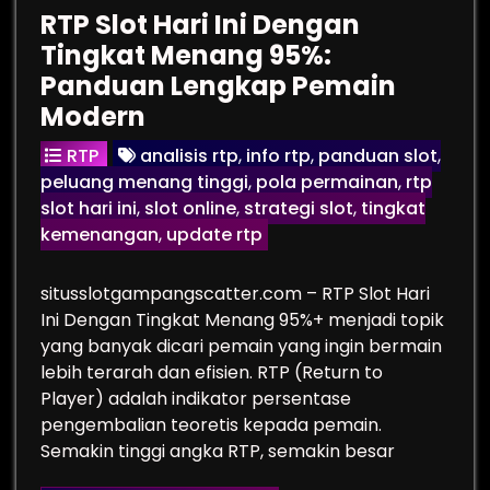
RTP Slot Hari Ini Dengan
Tingkat Menang 95%:
Panduan Lengkap Pemain
Modern
RTP
analisis rtp
,
info rtp
,
panduan slot
,
peluang menang tinggi
,
pola permainan
,
rtp
slot hari ini
,
slot online
,
strategi slot
,
tingkat
kemenangan
,
update rtp
situsslotgampangscatter.com – RTP Slot Hari
Ini Dengan Tingkat Menang 95%+ menjadi topik
yang banyak dicari pemain yang ingin bermain
lebih terarah dan efisien. RTP (Return to
Player) adalah indikator persentase
pengembalian teoretis kepada pemain.
Semakin tinggi angka RTP, semakin besar