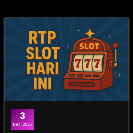
3
Dec, 2025