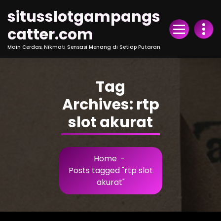
Skip
situsslotgampangs
to
Content
catter.com
Main Cerdas, Nikmati Sensasi Menang di Setiap Putaran
Tag
Archives: rtp
slot akurat
Home
-
Posts tagged "rtp slot
akurat"