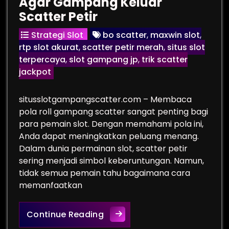
Agar Gampang Keluar
Scatter Petir
Strategi Slot
bo scatter
,
maxwin slot
,
rtp slot akurat
,
scatter petir merah
,
situs slot
terpercaya
,
slot gampang jp
,
trik scatter
jackpot
situsslotgampangscatter.com – Membaca
pola roll gampang scatter sangat penting bagi
para pemain slot. Dengan memahami pola ini,
Anda dapat meningkatkan peluang menang.
Dalam dunia permainan slot, scatter petir
sering menjadi simbol keberuntungan. Namun,
tidak semua pemain tahu bagaimana cara
memanfaatkan
Cara Membaca Pola Roll Slot
Continue Reading