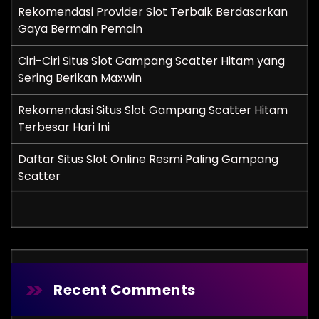
Rekomendasi Provider Slot Terbaik Berdasarkan
Gaya Bermain Pemain
Ciri-Ciri Situs Slot Gampang Scatter Hitam yang
Sering Berikan Maxwin
Rekomendasi Situs Slot Gampang Scatter Hitam
Terbesar Hari Ini
Daftar Situs Slot Online Resmi Paling Gampang
Scatter
Recent Comments