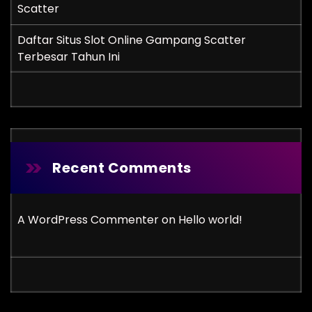
Scatter
Daftar Situs Slot Online Gampang Scatter
Terbesar Tahun Ini
Recent Comments
A WordPress Commenter
on
Hello world!