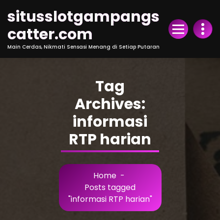
Skip
situsslotgampangs
to
Content
catter.com
Main Cerdas, Nikmati Sensasi Menang di Setiap Putaran
Tag
Archives:
informasi
RTP harian
Home
-
Posts tagged
"informasi RTP harian"