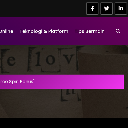
Online
Teknologi & Platform
Tips Bermain
ree Spin Bonus"