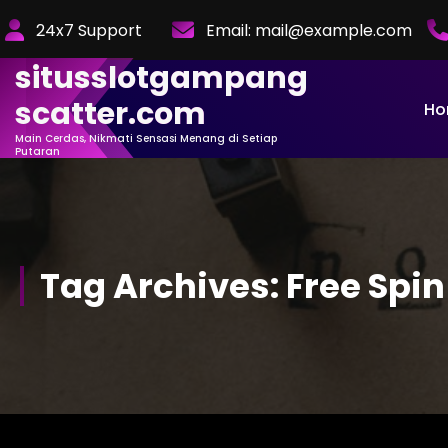
Skip
24x7 Support
Email:
mail@example.com
to
Content
situsslotgampang
scatter.com
Ho
Main Cerdas, Nikmati Sensasi Menang di Setiap
Putaran
Tag Archives: Free Spi