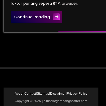
faktor penting seperti RTP, provider,
Mengapa Beberapa Situs Sl
Continue Reading
About
|
Contact
|
Sitemap
|
Disclaimer
|
Privacy Policy
Copyright © 2025 | situsslotgampangscatter.com