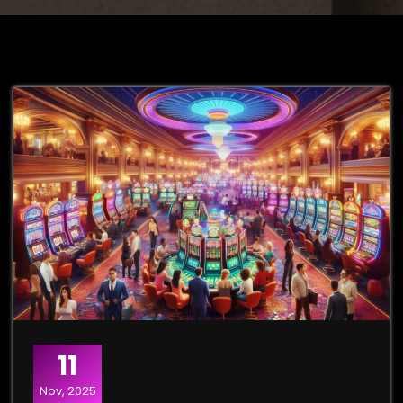
11
Nov, 2025