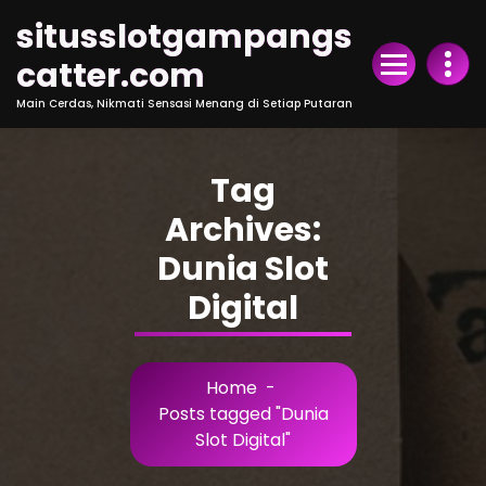
Skip
situsslotgampangs
to
Content
catter.com
Main Cerdas, Nikmati Sensasi Menang di Setiap Putaran
Tag
Archives:
Dunia Slot
Digital
Home
-
Posts tagged "Dunia
Slot Digital"