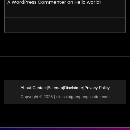
A WordPress Commenter
on
Hello world!
About
|
Contact
|
Sitemap
|
Disclaimer
|
Privacy Policy
Copyright © 2025 | situsslotgampangscatter.com