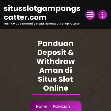
Skip
situsslotgampangs
to
Content
catter.com
Main Cerdas, Nikmati Sensasi Menang di Setiap Putaran
Panduan
Deposit &
Withdraw
Aman di
Situs Slot
Online
Home
-
Panduan
-