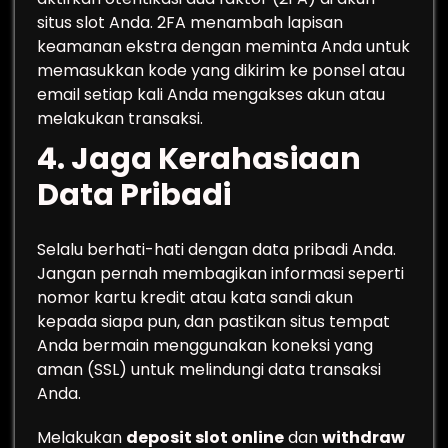
situs slot Anda. 2FA menambah lapisan
keamanan ekstra dengan meminta Anda untuk
memasukkan kode yang dikirim ke ponsel atau
email setiap kali Anda mengakses akun atau
melakukan transaksi.
4.
Jaga Kerahasiaan
Data Pribadi
Selalu berhati-hati dengan data pribadi Anda.
Jangan pernah membagikan informasi seperti
nomor kartu kredit atau kata sandi akun
kepada siapa pun, dan pastikan situs tempat
Anda bermain menggunakan koneksi yang
aman (SSL) untuk melindungi data transaksi
Anda.
Melakukan
deposit slot online
dan
withdraw