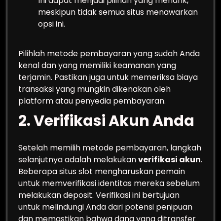
Ini dapat menjadi pilihan yang menarik,
meskipun tidak semua situs menawarkan
opsi ini.
Pilihlah metode pembayaran yang sudah Anda
kenal dan yang memiliki keamanan yang
terjamin. Pastikan juga untuk memeriksa biaya
transaksi yang mungkin dikenakan oleh
platform atau penyedia pembayaran.
2.
Verifikasi Akun Anda
Setelah memilih metode pembayaran, langkah
selanjutnya adalah melakukan
verifikasi akun
.
Beberapa situs slot mengharuskan pemain
untuk memverifikasi identitas mereka sebelum
melakukan deposit. Verifikasi ini bertujuan
untuk melindungi Anda dari potensi penipuan
dan memastikan bahwa dana yang ditransfer