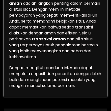
aman
adalah langkah penting dalam bermain
di situs slot. Dengan memilih metode
pembayaran yang tepat, memverifikasi akun
Anda, serta memahami kebijakan situs, Anda
dapat memastikan bahwa setiap transaksi
dilakukan dengan aman dan efisien. Selalu
perhatikan
transaksi aman
dan pilih situs
yang terpercaya untuk pengalaman bermain
yang lebih menyenangkan dan bebas dari
kekhawatiran.
Dengan mengikuti panduan ini, Anda dapat
mengelola deposit dan penarikan dengan lebih
baik dan menghindari potensi masalah yang
mungkin muncul selama bermain.