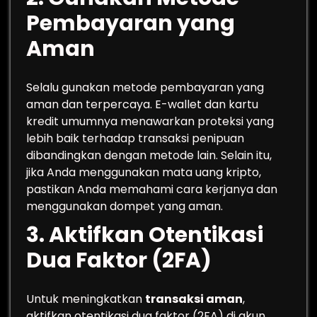
Pembayaran yang
Aman
Selalu gunakan metode pembayaran yang
aman dan terpercaya. E-wallet dan kartu
kredit umumnya menawarkan proteksi yang
lebih baik terhadap transaksi penipuan
dibandingkan dengan metode lain. Selain itu,
jika Anda menggunakan mata uang kripto,
pastikan Anda memahami cara kerjanya dan
menggunakan dompet yang aman.
3.
Aktifkan Otentikasi
Dua Faktor (2FA)
Untuk meningkatkan
transaksi aman
,
aktifkan otentikasi dua faktor (2FA) di akun