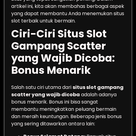
artikel ini, kita akan membahas berbagai aspek
yang dapat membantu Anda menemukan situs
slot terbaik untuk bermain.
Ciri-Ciri Situs Slot
Gampang Scatter
yang Wajib Dicoba:
Bonus Menarik
Salah satu ciri utama dari
situs slot gampang
scatter yang wajib dicoba
adalah adanya
bonus menarik. Bonus ini bisa sangat
membantu meningkatkan peluang bermain
dan meraih keuntungan. Beberapa jenis bonus
yang sering ditawarkan antara lain: