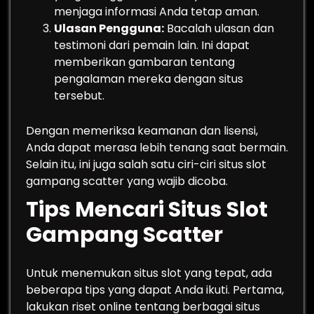
menjaga informasi Anda tetap aman.
Ulasan Pengguna:
Bacalah ulasan dan
testimoni dari pemain lain. Ini dapat
memberikan gambaran tentang
pengalaman mereka dengan situs
tersebut.
Dengan memeriksa keamanan dan lisensi,
Anda dapat merasa lebih tenang saat bermain.
Selain itu, ini juga salah satu ciri-ciri situs slot
gampang scatter yang wajib dicoba.
Tips Mencari Situs Slot
Gampang Scatter
Untuk menemukan situs slot yang tepat, ada
beberapa tips yang dapat Anda ikuti. Pertama,
lakukan riset online tentang berbagai situs