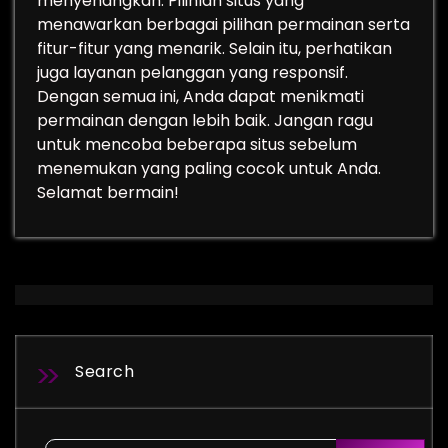
menyenangkan. Pilihlah situs yang
menawarkan berbagai pilihan permainan serta
fitur-fitur yang menarik. Selain itu, perhatikan
juga layanan pelanggan yang responsif.
Dengan semua ini, Anda dapat menikmati
permainan dengan lebih baik. Jangan ragu
untuk mencoba beberapa situs sebelum
menemukan yang paling cocok untuk Anda.
Selamat bermain!
Search