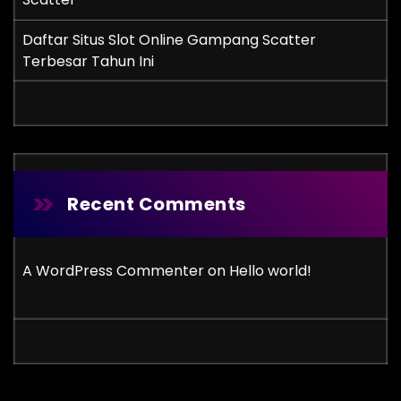
Daftar Situs Slot Online Gampang Scatter
Terbesar Tahun Ini
Recent Comments
A WordPress Commenter
on
Hello world!