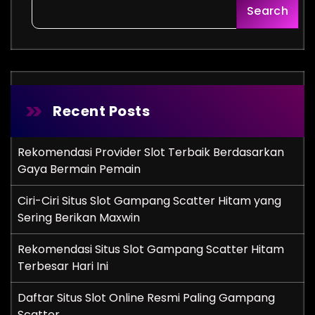
Search
Recent Posts
Rekomendasi Provider Slot Terbaik Berdasarkan
Gaya Bermain Pemain
Ciri-Ciri Situs Slot Gampang Scatter Hitam yang
Sering Berikan Maxwin
Rekomendasi Situs Slot Gampang Scatter Hitam
Terbesar Hari Ini
Daftar Situs Slot Online Resmi Paling Gampang
Scatter