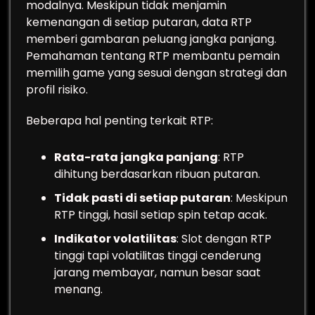
modalnya. Meskipun tidak menjamin
kemenangan di setiap putaran, data RTP
memberi gambaran peluang jangka panjang.
Pemahaman tentang RTP membantu pemain
memilih game yang sesuai dengan strategi dan
profil risiko.
Beberapa hal penting terkait RTP:
Rata-rata jangka panjang
: RTP
dihitung berdasarkan ribuan putaran.
Tidak pasti di setiap putaran
: Meskipun
RTP tinggi, hasil setiap spin tetap acak.
Indikator volatilitas
: Slot dengan RTP
tinggi tapi volatilitas tinggi cenderung
jarang membayar, namun besar saat
menang.