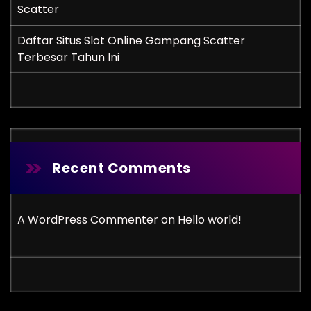
Scatter
Daftar Situs Slot Online Gampang Scatter
Terbesar Tahun Ini
Recent Comments
A WordPress Commenter
on
Hello world!