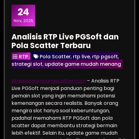
24
Nov, 2025
Analisis RTP Live PGSoft dan
Pola Scatter Terbaru
RTP
Pola Scatter
,
rtp live
,
rtp pgsoft
,
strategi slot
,
update game mudah menang
situsslotgampangscatter.com
– Analisis RTP
Live PGSoft menjadi panduan penting bagi
pemain slot yang ingin memahami potensi
kemenangan secara realistis. Banyak orang
mengira slot hanya soal keberuntungan,
padahal memahami RTP PGSoft dan pola
scatter dapat membantu strategi bermain
lebih efektif. Selain itu, update game mudah